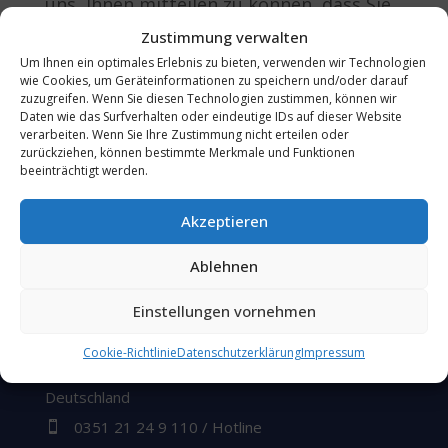
uns, Ihnen mitteilen zu können, dass Sie
uns jetzt auch über WhatsApp unter der
Zustimmung verwalten
Nummer 035121249110 erreichen
Um Ihnen ein optimales Erlebnis zu bieten, verwenden wir Technologien
wie Cookies, um Geräteinformationen zu speichern und/oder darauf
können. Senden Sie uns gerne Videos
zuzugreifen. Wenn Sie diesen Technologien zustimmen, können wir
Daten wie das Surfverhalten oder eindeutige IDs auf dieser Website
oder Bilder für eine noch schnellere und
verarbeiten. Wenn Sie Ihre Zustimmung nicht erteilen oder
effizientere Kommunikation. Ihre
zurückziehen, können bestimmte Merkmale und Funktionen
beeinträchtigt werden.
Fragen ?
Zufriedenheit ist unser Ziel!
Akzeptieren
Ablehnen
Einstellungen vornehmen
KADSOFT Computer GmbH
Cookie-Richtlinie
Datenschutzerklärung
Impressum
Poisentalstraße 112, 01705 Freital,

Deutschland
0351 21 24 9 110 / Hotline
