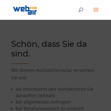
Schön, dass Sie da
sind.
Mit diesem Kontaktformular erreichen
Sie uns:
als Interessent (wir kontaktieren Sie
daraufhin zeitnah)
bei allgemeinen Anfragen
bei Beratunswunsch zu unseren