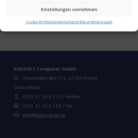
Einstellungen vornehmen
=
3 + 14
Absenden
Cookie-Richtlinie
Datenschutzerklärung
Impressum
KADSOFT Computer GmbH
Poisentalstraße 112, 01705 Freital,

Deutschland
0351 21 24 9 110 / Hotline

0351 21 24 9 119 / Fax

info@weboverair.de
